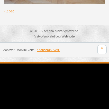
« Zpět
© 2013 Všechna práva vyhrazena.
Vytvořeno službou
Webnode
Zobrazit:
Mobilní verzi
|
Standardní verzi