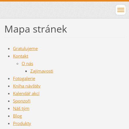
Mapa stránek
Gratulujeme
Kontakt
O nás
Zajímavosti
Fotogalerie
Kniha návštěv
Kalendář akcí
Sponzoři
Náš tým
Blog
Produkty