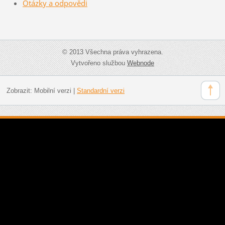
Otázky a odpovědi
© 2013 Všechna práva vyhrazena.
Vytvořeno službou
Webnode
Zobrazit:
Mobilní verzi
|
Standardní verzi