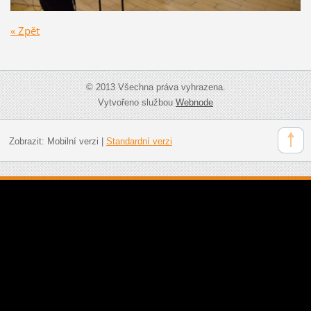
« Zpět
© 2013 Všechna práva vyhrazena.
Vytvořeno službou
Webnode
Zobrazit:
Mobilní verzi
|
Standardní verzi