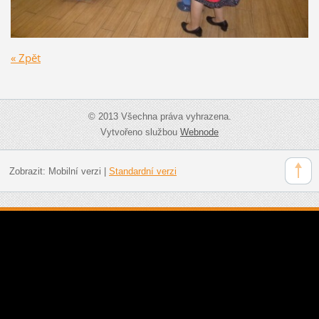
« Zpět
© 2013 Všechna práva vyhrazena.
Vytvořeno službou
Webnode
Zobrazit:
Mobilní verzi
|
Standardní verzi