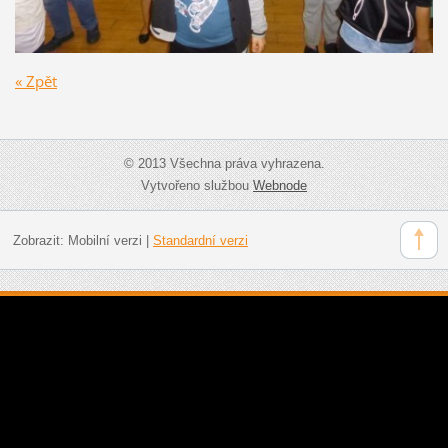
« Zpět
© 2013 Všechna práva vyhrazena.
Vytvořeno službou
Webnode
Zobrazit:
Mobilní verzi
|
Standardní verzi