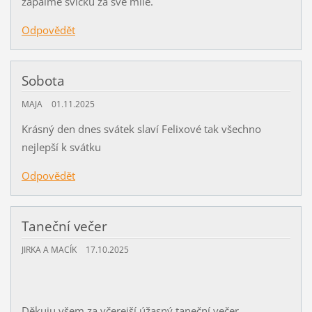
zapalme svíčku za své milé.
Odpovědět
Sobota
MAJA
01.11.2025
Krásný den dnes svátek slaví Felixové tak všechno
nejlepší k svátku
Odpovědět
Taneční večer
JIRKA A MACÍK
17.10.2025
Děkuju všem za včerejší úžasný taneční večer.