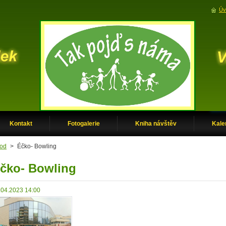
Úv
Kontakt
Fotogalerie
Kniha návštěv
Kale
od
>
Éčko- Bowling
čko- Bowling
.04.2023 14:00