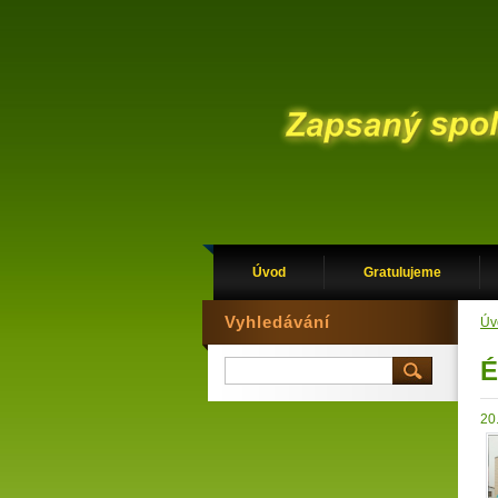
Úvod
Gratulujeme
Vyhledávání
Úv
É
20