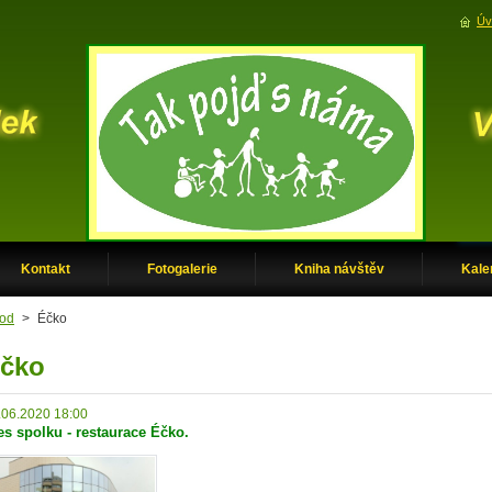
Úv
Kontakt
Fotogalerie
Kniha návštěv
Kale
od
>
Éčko
čko
.06.2020 18:00
es spolku - restaurace Éčko.