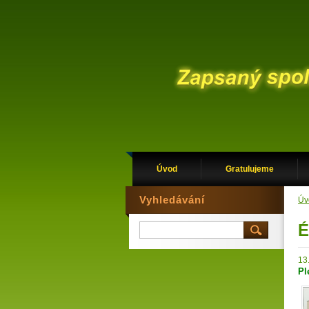
Úvod
Gratulujeme
Vyhledávání
Úv
É
13
Pl