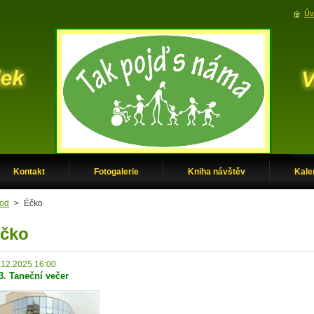
Úv
Kontakt
Fotogalerie
Kniha návštěv
Kale
od
>
Éčko
čko
.12.2025 16:00
3. Taneční večer