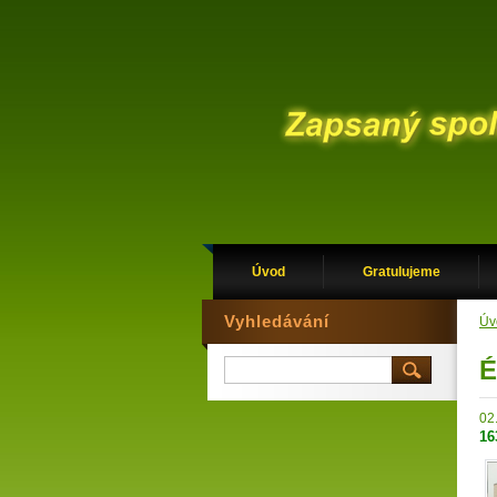
Úvod
Gratulujeme
Vyhledávání
Úv
É
02
16