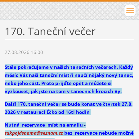
170. Taneční večer
27.08.2026 16:00
Stále pokračujeme v našich tanečních večerech. Každý
měsíc Vás naši taneční mistři naučí nějaký nový tanec,
nebo jeho část. Proto přijďte opět a můžete si
vyzkoušet, jak jste na tom v tanečních krocích Vy.
Další 170. taneční večer se bude konat ve čtvrtek 27.8.
2026 v restauraci Éčko od 16ti hodin
Nutná rezervace míst na emailu
-
takpojdsnama@seznam.cz
bez rezervace nebude možné