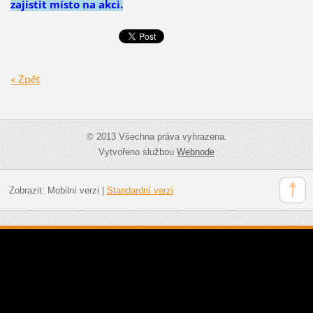
zajistit místo na akci.
« Zpět
© 2013 Všechna práva vyhrazena.
Vytvořeno službou
Webnode
Zobrazit:
Mobilní verzi
|
Standardní verzi