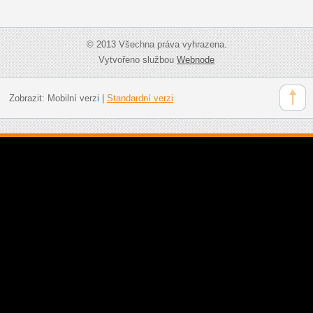
© 2013 Všechna práva vyhrazena.
Vytvořeno službou
Webnode
Zobrazit:
Mobilní verzi
|
Standardní verzi