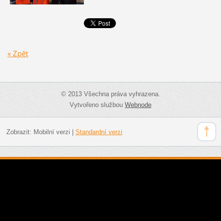
« Zpět
© 2013 Všechna práva vyhrazena.
Vytvořeno službou
Webnode
Zobrazit:
Mobilní verzi
|
Standardní verzi