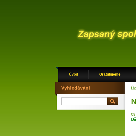
Úvod
Gratulujeme
Vyhledávání
Úv
N
09
Dě