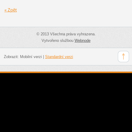
« Zpět
© 2013 Všechna práva vyhrazena.
Vytvořeno službou
Webnode
Zobrazit:
Mobilní verzi
|
Standardní verzi