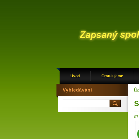
Úvod
Gratulujeme
Vyhledávání
Úv
S
07