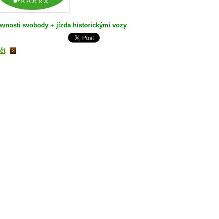
avnosti svobody + jízda historickými vozy
ět