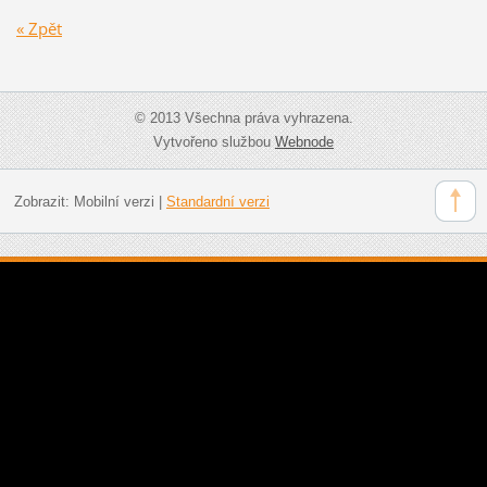
« Zpět
© 2013 Všechna práva vyhrazena.
Vytvořeno službou
Webnode
Zobrazit:
Mobilní verzi
|
Standardní verzi