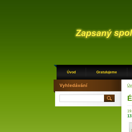
Úvod
Gratulujeme
Vyhledávání
Úv
É
19
13