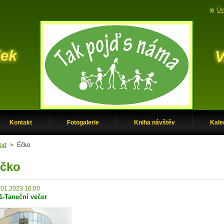
Úv
Kontakt
Fotogalerie
Kniha návštěv
Kale
od
>
Éčko
čko
.01.2023 16:00
1-Taneční večer