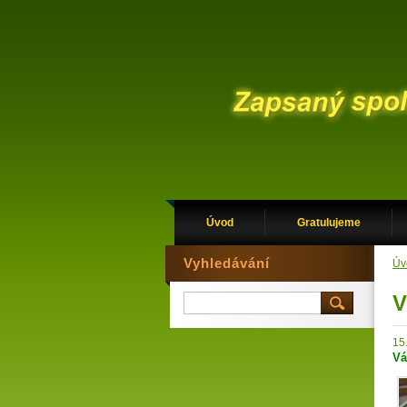
Úvod
Gratulujeme
Vyhledávání
Úv
V
15
Vá