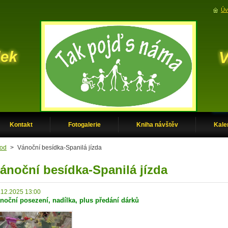
Úv
Kontakt
Fotogalerie
Kniha návštěv
Kale
od
>
Vánoční besídka-Spanilá jízda
ánoční besídka-Spanilá jízda
.12.2025 13:00
noční posezení, nadílka, plus předání dárků