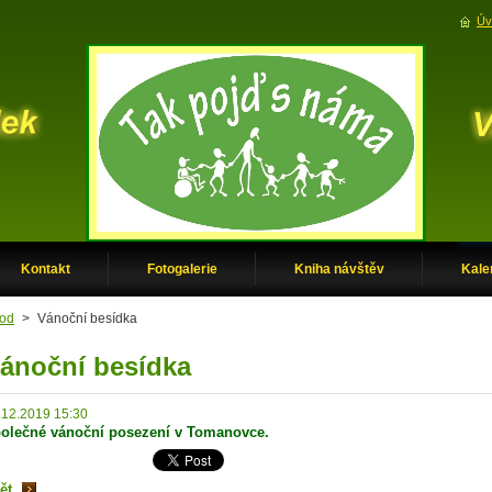
Úv
Kontakt
Fotogalerie
Kniha návštěv
Kale
od
>
Vánoční besídka
ánoční besídka
.12.2019 15:30
olečné vánoční posezení v Tomanovce.
ět