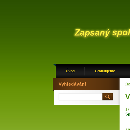
Úvod
Gratulujeme
Vyhledávání
Úv
V
17
Sp
Zp