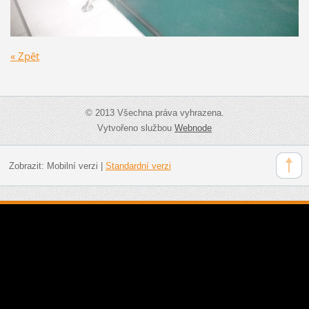
« Zpět
© 2013 Všechna práva vyhrazena.
Vytvořeno službou
Webnode
Zobrazit:
Mobilní verzi
|
Standardní verzi