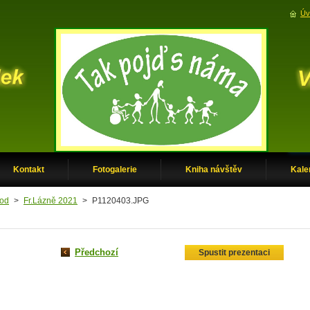
Úv
Kontakt
Fotogalerie
Kniha návštěv
Kale
od
>
Fr.Lázně 2021
>
P1120403.JPG
Předchozí
Spustit prezentaci