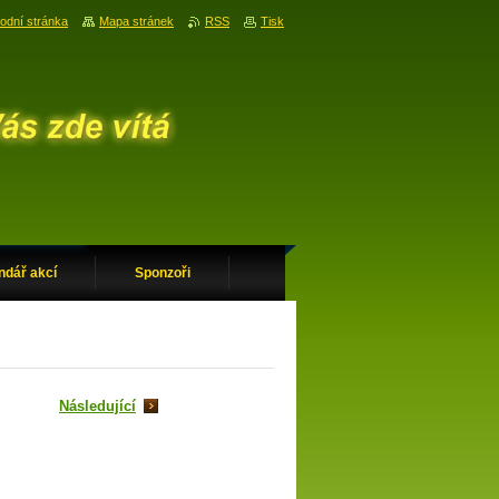
odní stránka
Mapa stránek
RSS
Tisk
ndář akcí
Sponzoři
Následující